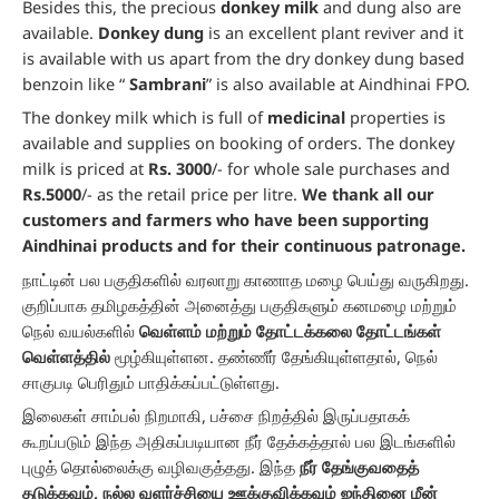
Besides this, the precious
donkey milk
and dung also are
available.
Donkey dung
is an excellent plant reviver and it
is available with us apart from the dry donkey dung based
benzoin like “
Sambrani
” is also available at Aindhinai FPO.
The donkey milk which is full of
medicinal
properties is
available and supplies on booking of orders. The donkey
milk is priced at
Rs. 3000
/- for whole sale purchases and
Rs.5000
/- as the retail price per litre.
We thank all our
customers and farmers who have been supporting
Aindhinai products and for their continuous patronage.
நாட்டின் பல பகுதிகளில் வரலாறு காணாத மழை பெய்து வருகிறது.
குறிப்பாக தமிழகத்தின் அனைத்து பகுதிகளும் கனமழை மற்றும்
நெல் வயல்களில்
வெள்ளம் மற்றும் தோட்டக்கலை தோட்டங்கள்
வெள்ளத்தில்
மூழ்கியுள்ளன. தண்ணீர் தேங்கியுள்ளதால், நெல்
சாகுபடி பெரிதும் பாதிக்கப்பட்டுள்ளது.
இலைகள் சாம்பல் நிறமாகி, பச்சை நிறத்தில் இருப்பதாகக்
கூறப்படும் இந்த அதிகப்படியான நீர் தேக்கத்தால் பல இடங்களில்
புழுத் தொல்லைக்கு வழிவகுத்தது. இந்த
நீர் தேங்குவதைத்
தடுக்கவும், நல்ல வளர்ச்சியை ஊக்குவிக்கவும் ஐந்தினை மீன்