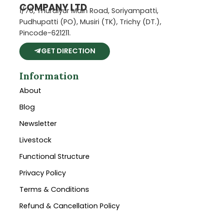
COMPANY LTD
1/76, Thuraiyur Main Road, Soriyampatti,
Pudhupatti (PO), Musiri (TK), Trichy (DT.),
Pincode-621211.
GET DIRECTION
Information
About
Blog
Newsletter
Livestock
Functional Structure
Privacy Policy
Terms & Conditions
Refund & Cancellation Policy