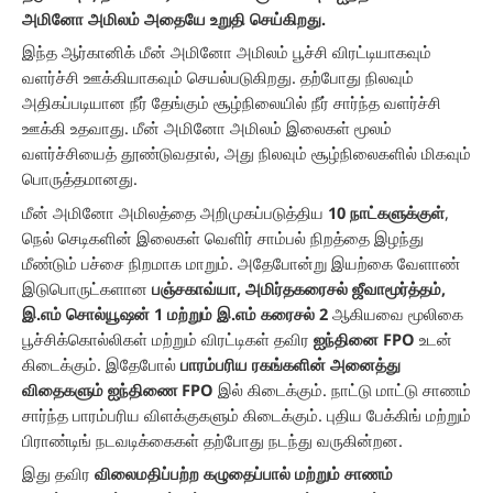
அமினோ அமிலம் அதையே உறுதி செய்கிறது.
இந்த ஆர்கானிக் மீன் அமினோ அமிலம் பூச்சி விரட்டியாகவும்
வளர்ச்சி ஊக்கியாகவும் செயல்படுகிறது. தற்போது நிலவும்
அதிகப்படியான நீர் தேங்கும் சூழ்நிலையில் நீர் சார்ந்த வளர்ச்சி
ஊக்கி உதவாது. மீன் அமினோ அமிலம் இலைகள் மூலம்
வளர்ச்சியைத் தூண்டுவதால், அது நிலவும் சூழ்நிலைகளில் மிகவும்
பொருத்தமானது.
மீன் அமினோ அமிலத்தை அறிமுகப்படுத்திய
10 நாட்களுக்குள்
,
நெல் செடிகளின் இலைகள் வெளிர் சாம்பல் நிறத்தை இழந்து
மீண்டும் பச்சை நிறமாக மாறும். அதேபோன்று இயற்கை வேளாண்
இடுபொருட்களான
பஞ்சகாவ்யா, அமிர்தகரைசல் ஜீவாமூர்த்தம்,
இ.எம் சொல்யூஷன் 1 மற்றும் இ.எம் கரைசல் 2
ஆகியவை மூலிகை
பூச்சிக்கொல்லிகள் மற்றும் விரட்டிகள் தவிர
ஐந்தினை FPO
உடன்
கிடைக்கும். இதேபோல்
பாரம்பரிய ரகங்களின் அனைத்து
விதைகளும்
ஐந்திணை FPO
இல் கிடைக்கும். நாட்டு மாட்டு சாணம்
சார்ந்த பாரம்பரிய விளக்குகளும் கிடைக்கும். புதிய பேக்கிங் மற்றும்
பிராண்டிங் நடவடிக்கைகள் தற்போது நடந்து வருகின்றன.
இது தவிர
விலைமதிப்பற்ற கழுதைப்பால் மற்றும் சாணம்