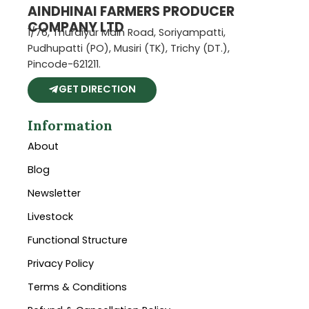
AINDHINAI FARMERS PRODUCER
COMPANY LTD
1/76, Thuraiyur Main Road, Soriyampatti,
Pudhupatti (PO), Musiri (TK), Trichy (DT.),
Pincode-621211.
GET DIRECTION
Information
About
Blog
Newsletter
Livestock
Functional Structure
Privacy Policy
Terms & Conditions