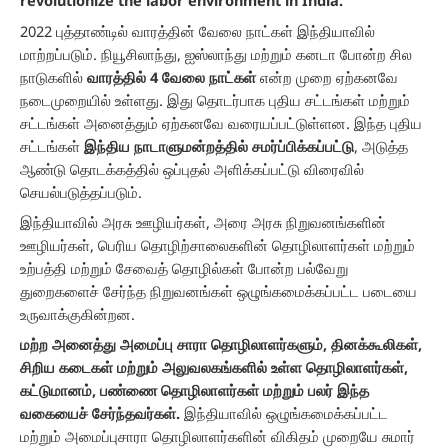
revolutionize the labor environment in India.
2022 புத்தாண்டில் வாரத்தின் வேலை நாட்கள் இந்தியாவில்
மாற்றப்படும். நியூசிலாந்து, ஐஸ்லாந்து மற்றும் கனடா போன்ற சில
நாடுகளில்
வாரத்தில் 4 வேலை நாட்கள்
என்ற முறை ஏற்கனவே
நடைமுறையில் உள்ளது. இது தொடர்பாக புதிய சட்டங்கள் மற்றும்
சட்டங்கள் அனைத்தும் ஏற்கனவே வரையப்பட்டுள்ளன. இந்த புதிய
சட்டங்கள்
இந்திய நாடாளுமன்றத்தில் சமர்ப்பிக்கப்பட்டு
, அடுத்த
ஆண்டு தொடக்கத்தில் ஒப்புதல் அளிக்கப்பட்டு விரைவில்
செயல்படுத்தப்படும்.
இந்தியாவில் அரசு ஊழியர்கள், அரை அரசு நிறுவனங்களின்
ஊழியர்கள், பெரிய தொழிற்சாலைகளின் தொழிலாளர்கள் மற்றும்
உற்பத்தி மற்றும் சேவைத் தொழில்கள் போன்ற பல்வேறு
துறைகளைச் சேர்ந்த நிறுவனங்கள் ஒழுங்கமைக்கப்பட்ட படையை
உருவாக்குகின்றன.
மற்ற அனைத்து அமைப்பு சாரா தொழிலாளர்களும், தினக்கூலிகள்,
சிறிய கடைகள் மற்றும் அலுவலகங்களில் உள்ள தொழிலாளர்கள்,
கட்டுமானம், பண்ணை தொழிலாளர்கள் மற்றும் பலர் இந்த
வகையைச் சேர்ந்தவர்கள்.
இந்தியாவில் ஒழுங்கமைக்கப்பட்ட
மற்றும் அமைப்புசாரா தொழிலாளர்களின் விகிதம் முறையே சுமார்