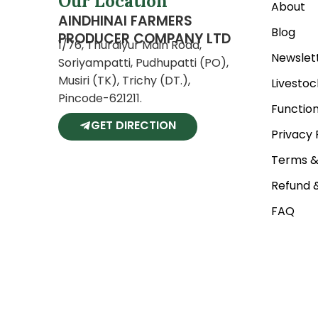
Our Location
About
AINDHINAI FARMERS
Blog
PRODUCER COMPANY LTD
1/76, Thuraiyur Main Road,
Newslet
Soriyampatti, Pudhupatti (PO),
Musiri (TK), Trichy (DT.),
Livestoc
Pincode-621211.
Function
GET DIRECTION
Privacy 
Terms &
Refund &
FAQ