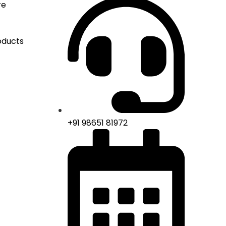
re
oducts
+91 98651 81972